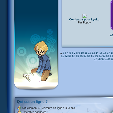
Combattre pour Lyoko
Par Poppy
C
1
2
3
4
5
6
7
8
9
10
11
12
13
14
15
16
17
1
51
52
53
54
55
56
57
58
59
60
61
62
63
6
97
98
99
100
1
Qui est en ligne ?
Actuellement
46 visiteurs
en ligne sur le site !
0 membre connecté.