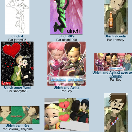
ulrich 4
ulrich 60's
Ulrich alcoolic
Par jeremi93
Par ulrich1998
Par kemsey
Ulrich and Aelita2 avec t
l'équipe
Par Spy
Ulrich amor Yumi
Ulrich and Aelita
Par sandy825
Par Spy
Ulrich bannière
Par Sakura_Ishiyama