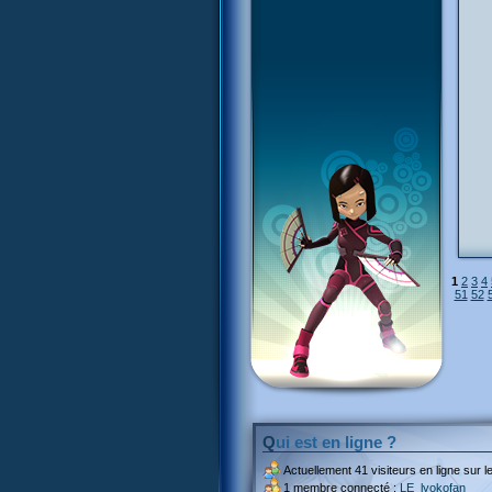
1
2
3
4
51
52
Qui est en ligne ?
Actuellement
41 visiteurs
en ligne sur le
1 membre connecté :
LE_lyokofan