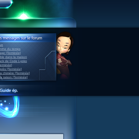
ve
inthe du temps
nage [Terminée]
able dans la maison
back de Code Lyoko
Terminée]
après [Terminée]
sa chimère [Terminée]
la raison [Terminée]