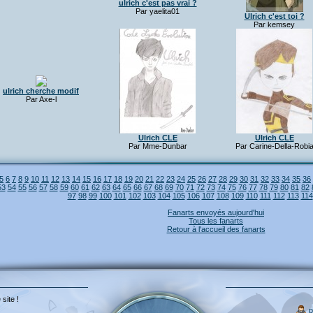
ulrich c'est pas vrai ?
Par yaelita01
Ulrich c'est toi ?
Par kemsey
ulrich cherche modif
Par Axe-l
Ulrich CLE
Ulrich CLE
Par Mme-Dunbar
Par Carine-Della-Robi
5
6
7
8
9
10
11
12
13
14
15
16
17
18
19
20
21
22
23
24
25
26
27
28
29
30
31
32
33
34
35
36
53
54
55
56
57
58
59
60
61
62
63
64
65
66
67
68
69
70
71
72
73
74
75
76
77
78
79
80
81
82
97
98
99
100
101
102
103
104
105
106
107
108
109
110
111
112
113
114
Fanarts envoyés aujourd'hui
Tous les fanarts
Retour à l'accueil des fanarts
 site !
p