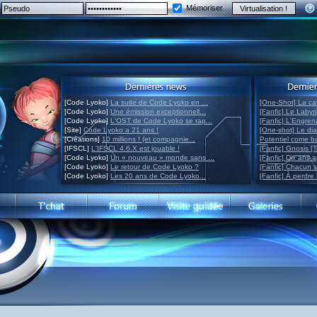
Mémoriser
[Code Lyoko]
La suite de Code Lyoko en ...
[One-Shot] La ca
[Code Lyoko]
Une émission exceptionnell...
[Fanfic] Le Labyr
[Code Lyoko]
L'OST de Code Lyoko se rap...
[Fanfic] L'Engre
[Site]
Code Lyoko a 21 ans !
[One-shot] Le di
[Créations]
10 millions ! (et compagnie...
Potentiel come 
[IFSCL]
L'IFSCL 4.6.X est jouable !
[Fanfic] Gnosis [
[Code Lyoko]
Un « nouveau » monde sans ...
[Fanfic] Dix ans 
[Code Lyoko]
Le retour de Code Lyoko ?
[Fanfic] Chacun 
[Code Lyoko]
Les 20 ans de Code Lyoko...
[Fanfic] À perdre 