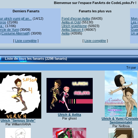
Bienvenue sur l'espace FanArts de CodeLyoko.Fr !
Derniers Fanarts
Fanarts les plus vus
r ulrich yumi gif an...
(14/12)
Fond d'ecran Aelita
(56435)
Mon 
eros
(21/06)
Aelita et Odd
(55130)
Les 
ta -
(17/06)
Ulrich graphisme
(50923)
Comb
rcle de Yumi
(30/09)
Aelita Saison 4
(46067)
Guer
(Costume Alternatif)
(30/09)
Aelita
(43595)
Un a
[
Liste complète
]
[
Liste complète
]
Liste de tous les fanarts (2298 fanarts)
Tri par 
Ulrich & Aelita
Par ghost
Ulrich & Yumi (Croisiè
Ulrich "Serious Style"
Sentimentale)
Par WilliamXANA
Par Nelbsia