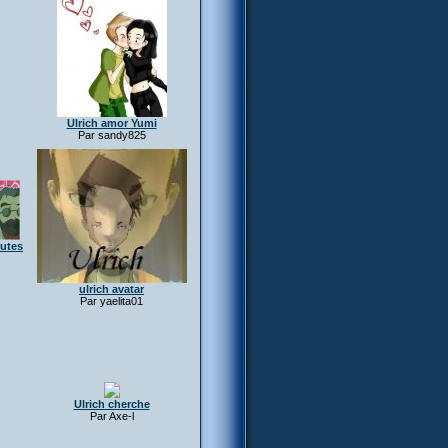
Ulrich amor Yumi
Par sandy825
outes
ulrich avatar
Par yaelita01
Ulrich cherche
Par Axe-l