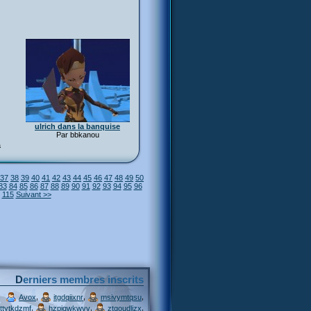
ulrich dans la banquise
Par bbkanou
a
37
38
39
40
41
42
43
44
45
46
47
48
49
50
83
84
85
86
87
88
89
90
91
92
93
94
95
96
115
Suivant >>
Derniers membres inscrits
,
,
,
Avox
itgdqiixnr
msivymtqsu
,
,
,
ttytkdzmf
hzpjqwkwvv
ztgoudljzx