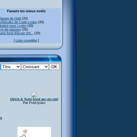
Fanarts les mieux notés
fanart de Odd
(20)
véhicules de Code Lyoko
(20)
attre pour Lyoko
(20)
re de passion
(20)
utre fond d'écran d'A...
(20)
[
Liste complète
]
:
Ulrich & Yumi fond arc-en-ciel
Par Fred-lyoko
re