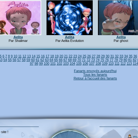
Aelita
Aelita
Aelita
Par Shalimar
Par Aelita Evolution
Par ghost
5
6
7
8
9
10
11
12
13
14
15
16
17
18
19
20
21
22
23
24
25
26
27
28
29
30
31
32
33
34
35
36
53
54
55
56
57
58
59
60
61
62
63
64
65
66
67
68
69
70
71
72
73
74
75
76
77
78
79
80
81
82
97
98
99
100
101
102
103
104
105
106
107
108
109
110
111
112
113
114
Fanarts envoyés aujourd'hui
Tous les fanarts
Retour à l'accueil des fanarts
 site !
ms