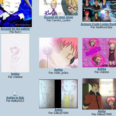
Accueil de mon shop
Par Carsirs_Lyoko
Acteurs Code Lyoko Evol
Par KiwiRockStar
Accueil de ma galerie
Par Axe-l
Aeliita
Aeliita
Par chiiriine
Par c0de_ly0ko
Aeliita
Par chiiriine
Aeliita la Stàr
Par Aelita1012
Aelita
Aelita
Par Gillou57000
Par Gillou57000