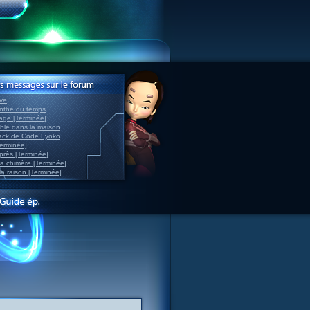
ve
inthe du temps
nage [Terminée]
able dans la maison
back de Code Lyoko
Terminée]
après [Terminée]
sa chimère [Terminée]
la raison [Terminée]