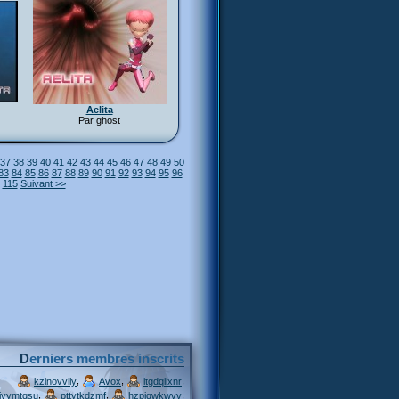
Aelita
Par ghost
37
38
39
40
41
42
43
44
45
46
47
48
49
50
83
84
85
86
87
88
89
90
91
92
93
94
95
96
115
Suivant >>
Derniers membres inscrits
,
,
,
kzinovvily
Avox
itgdqiixnr
,
,
,
ivymtqsu
pttytkdzmf
hzpjqwkwvv