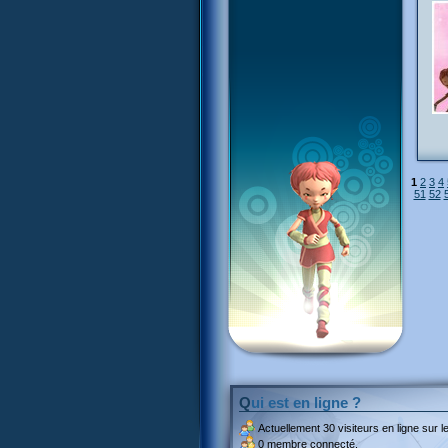
1
2
3
4
51
52
Qui est en ligne ?
Actuellement
30 visiteurs
en ligne sur le
0 membre connecté.