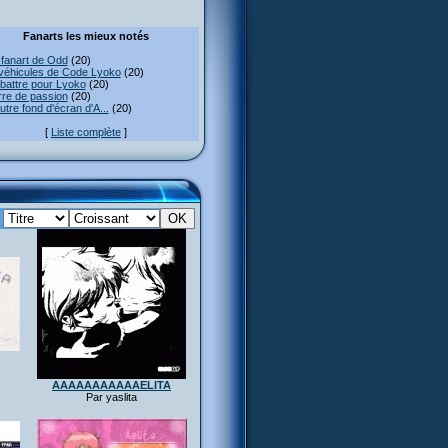
Fanarts les mieux notés
fanart de Odd
(20)
véhicules de Code Lyoko
(20)
attre pour Lyoko
(20)
re de passion
(20)
utre fond d'écran d'A...
(20)
[
Liste complète
]
:
AAAAAAAAAAAELITA
Par yaslita