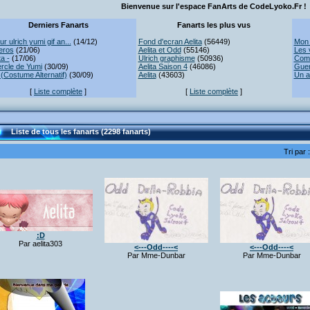
Bienvenue sur l'espace FanArts de CodeLyoko.Fr !
Derniers Fanarts
Fanarts les plus vus
r ulrich yumi gif an...
(14/12)
Fond d'ecran Aelita
(56449)
Mon 
eros
(21/06)
Aelita et Odd
(55146)
Les 
ta -
(17/06)
Ulrich graphisme
(50936)
Comb
rcle de Yumi
(30/09)
Aelita Saison 4
(46086)
Guer
(Costume Alternatif)
(30/09)
Aelita
(43603)
Un a
[
Liste complète
]
[
Liste complète
]
Liste de tous les fanarts (2298 fanarts)
Tri par 
:D
Par aelita303
<---Odd----<
<---Odd----<
Par Mme-Dunbar
Par Mme-Dunbar