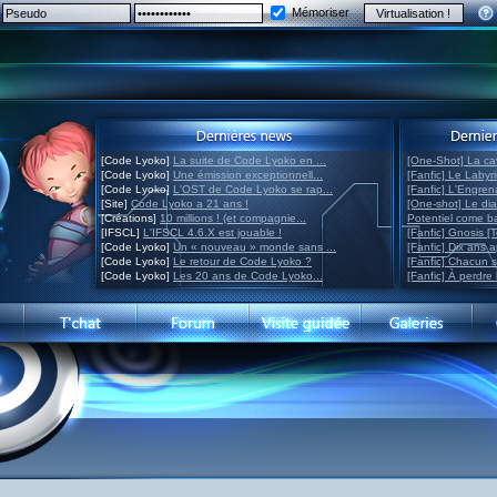
Mémoriser
[Code Lyoko]
La suite de Code Lyoko en ...
[One-Shot] La ca
[Code Lyoko]
Une émission exceptionnell...
[Fanfic] Le Labyr
[Code Lyoko]
L'OST de Code Lyoko se rap...
[Fanfic] L'Engre
[Site]
Code Lyoko a 21 ans !
[One-shot] Le di
[Créations]
10 millions ! (et compagnie...
Potentiel come 
[IFSCL]
L'IFSCL 4.6.X est jouable !
[Fanfic] Gnosis [
[Code Lyoko]
Un « nouveau » monde sans ...
[Fanfic] Dix ans 
[Code Lyoko]
Le retour de Code Lyoko ?
[Fanfic] Chacun 
[Code Lyoko]
Les 20 ans de Code Lyoko...
[Fanfic] À perdre 