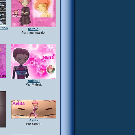
ution
aeita dj
Par mechwarrior
Aeliita !
Par Myfruit
Aelita
Par Seb59