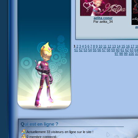
aelita coeur
Par aelita_34
a
1
2
3
4
5
6
7
8
9
10
11
12
13
14
15
16
17
1
51
52
53
54
55
56
57
58
59
60
61
62
63
6
97
98
99
100
1
Qui est en ligne ?
Actuellement
33 visiteurs
en ligne sur le site !
0 membre connecté.