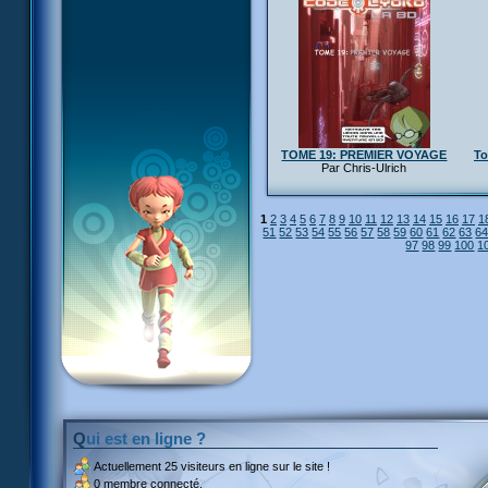
TOME 19: PREMIER VOYAGE
To
Par Chris-Ulrich
1
2
3
4
5
6
7
8
9
10
11
12
13
14
15
16
17
1
51
52
53
54
55
56
57
58
59
60
61
62
63
6
97
98
99
100
1
Qui est en ligne ?
Actuellement
25 visiteurs
en ligne sur le site !
0 membre connecté.