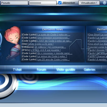
Mémoriser
[Code Lyoko]
La suite de Code Lyoko en ...
[One-Shot] La ca
[Code Lyoko]
Une émission exceptionnell...
[Fanfic] Le Labyr
[Code Lyoko]
L'OST de Code Lyoko se rap...
[Fanfic] L'Engre
[Site]
Code Lyoko a 21 ans !
[One-shot] Le di
[Créations]
10 millions ! (et compagnie...
Potentiel come 
[IFSCL]
L'IFSCL 4.6.X est jouable !
[Fanfic] Gnosis [
[Code Lyoko]
Un « nouveau » monde sans ...
[Fanfic] Dix ans 
[Code Lyoko]
Le retour de Code Lyoko ?
[Fanfic] Chacun 
[Code Lyoko]
Les 20 ans de Code Lyoko...
[Fanfic] À perdre 