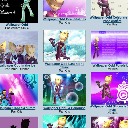
Wallpaper Odd Celebrat
Wallpaper Odd Beautiful day
Pose entière
Par Kris
Par Kris
Wallpaper Odd
Par WilliamXANA
Wallpaper Odd Last night
allpaper Odd in the ice
Wallpaper Odd Purple L
Shine
Par Mme-Dunbar
Par Kris
Par Kris
Wallpaper Odd S4 cercle
allpaper Odd S4 aurora
Wallpaper Odd S4 Banquise
style
Par Kris
Par Kris
Par Kris