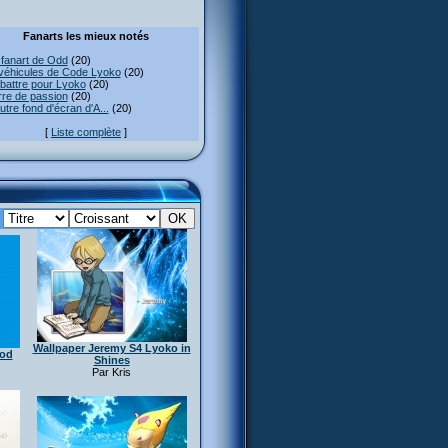
Fanarts les mieux notés
fanart de Odd
(20)
véhicules de Code Lyoko
(20)
attre pour Lyoko
(20)
re de passion
(20)
utre fond d'écran d'A...
(20)
[
Liste complète
]
:
Wallpaper Jeremy S4 Lyoko in
Pod
Shines
Par Kris