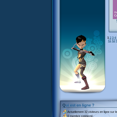
1
2
3
4
51
52
Qui est en ligne ?
Actuellement
32 visiteurs
en ligne sur le
0 membre connecté.