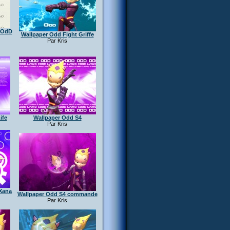
e OdD
Wallpaper Odd Fight Griffe
Par Kris
ife
Wallpaper Odd S4
Par Kris
 Xana
Wallpaper Odd S4 commande
Par Kris