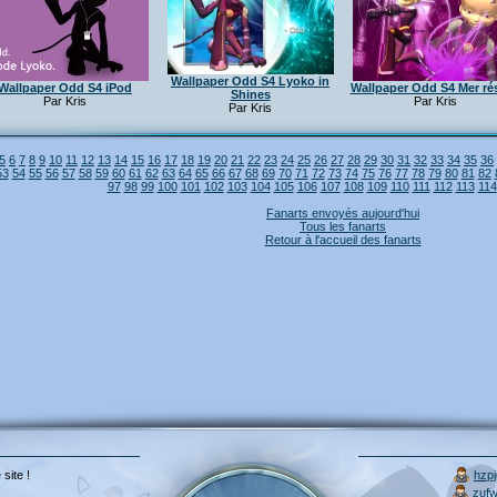
Wallpaper Odd S4 Lyoko in
Wallpaper Odd S4 iPod
Wallpaper Odd S4 Mer ré
Shines
Par Kris
Par Kris
Par Kris
5
6
7
8
9
10
11
12
13
14
15
16
17
18
19
20
21
22
23
24
25
26
27
28
29
30
31
32
33
34
35
36
53
54
55
56
57
58
59
60
61
62
63
64
65
66
67
68
69
70
71
72
73
74
75
76
77
78
79
80
81
82
97
98
99
100
101
102
103
104
105
106
107
108
109
110
111
112
113
114
Fanarts envoyés aujourd'hui
Tous les fanarts
Retour à l'accueil des fanarts
 site !
hzp
zuf