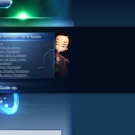
ve
inthe du temps
nage [Terminée]
able dans la maison
back de Code Lyoko
Terminée]
après [Terminée]
sa chimère [Terminée]
la raison [Terminée]