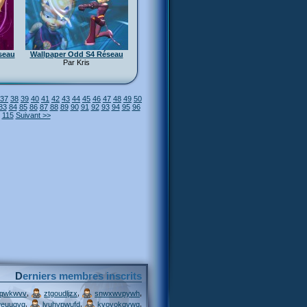
seau
Wallpaper Odd S4 Réseau
Par Kris
37
38
39
40
41
42
43
44
45
46
47
48
49
50
83
84
85
86
87
88
89
90
91
92
93
94
95
96
115
Suivant >>
Derniers membres inscrits
,
,
,
jqwkwvv
ztgoudljzx
snwxwvpywh
,
,
,
weuuqvg
lyuhypwufd
kvovokqvwq