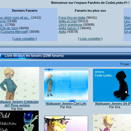
Bienvenue sur l'espace FanArts de CodeLyoko.Fr !
Derniers Fanarts
Fanarts les plus vus
r ulrich yumi gif an...
(14/12)
Fond d'ecran Aelita
(56411)
Mon 
eros
(21/06)
Aelita et Odd
(55113)
Les 
ta -
(17/06)
Ulrich graphisme
(50908)
Comb
rcle de Yumi
(30/09)
Aelita Saison 4
(46045)
Guer
(Costume Alternatif)
(30/09)
Aelita
(43578)
Un a
[
Liste complète
]
[
Liste complète
]
Liste de tous les fanarts (2298 fanarts)
Tri par 
llpaper Jeremy Celebrate
Wallpaper Jeremy Ciel Life
Wallpaper Jeremy S4 i
JeY Pose entière
Par Kris
Par Kris
Par Kris