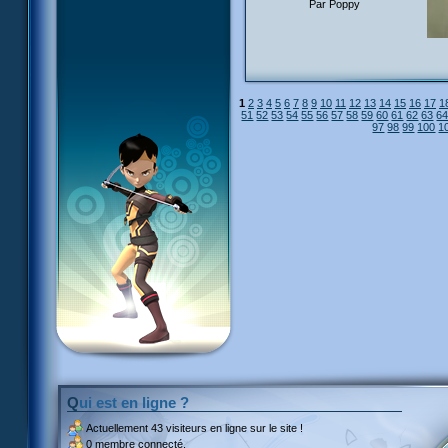
Par Poppy
1
2
3
4
5
6
7
8
9
10
11
12
13
14
15
16
17
1
51
52
53
54
55
56
57
58
59
60
61
62
63
6
97
98
99
100
1
Qui est en ligne ?
Actuellement
43 visiteurs
en ligne sur le site !
0 membre connecté.