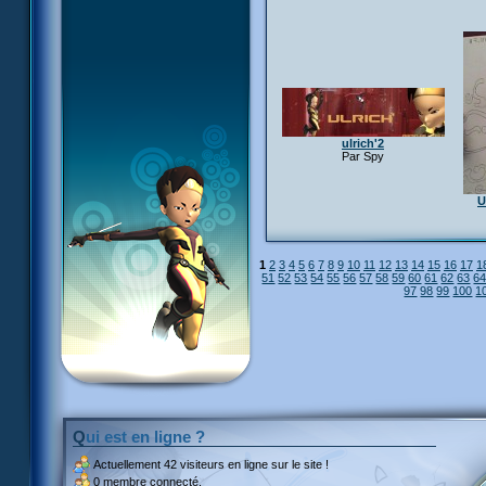
ulrich'2
Par Spy
U
1
2
3
4
5
6
7
8
9
10
11
12
13
14
15
16
17
1
51
52
53
54
55
56
57
58
59
60
61
62
63
6
97
98
99
100
1
Qui est en ligne ?
Actuellement
42 visiteurs
en ligne sur le site !
0 membre connecté.