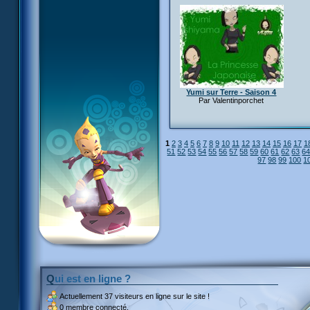
Yumi sur Terre - Saison 4
Par Valentinporchet
1
2
3
4
5
6
7
8
9
10
11
12
13
14
15
16
17
1
51
52
53
54
55
56
57
58
59
60
61
62
63
6
97
98
99
100
1
Qui est en ligne ?
Actuellement
37 visiteurs
en ligne sur le site !
0 membre connecté.