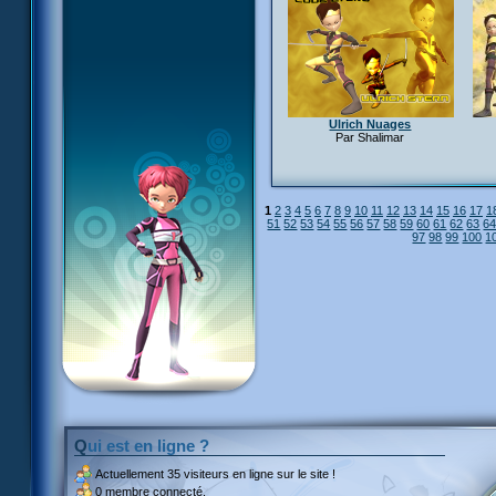
Ulrich Nuages
Par Shalimar
1
2
3
4
5
6
7
8
9
10
11
12
13
14
15
16
17
1
51
52
53
54
55
56
57
58
59
60
61
62
63
6
97
98
99
100
1
Qui est en ligne ?
Actuellement
35 visiteurs
en ligne sur le site !
0 membre connecté.